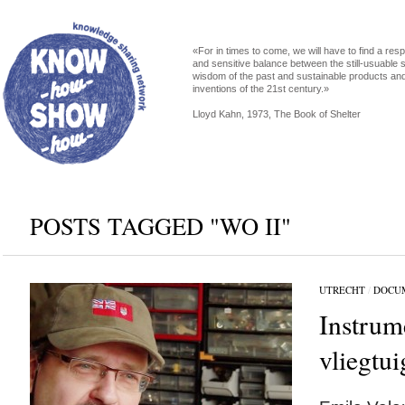
«For in times to come, we will have to find a res
and sensitive balance between the still-usuable s
wisdom of the past and sustainable products an
inventions of the 21st century.»
Lloyd Kahn, 1973, The Book of Shelter
POSTS TAGGED "WO II"
UTRECHT
/
DOCU
Instrum
vliegtui