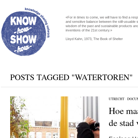
«For in times to come, we will have to find a res
and sensitive balance between the still-usuable s
wisdom of the past and sustainable products an
inventions of the 21st century.»
Lloyd Kahn, 1973, The Book of Shelter
POSTS TAGGED "WATERTOREN"
UTRECHT
/
DOCU
Hoe maa
de stad