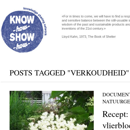
«For in times to come, we will have to find a res
and sensitive balance between the still-usuable s
wisdom of the past and sustainable products an
inventions of the 21st century.»
Lloyd Kahn, 1973, The Book of Shelter
POSTS TAGGED "VERKOUDHEID"
DOCUMENT
NATUURG
Recept:
vlierbl