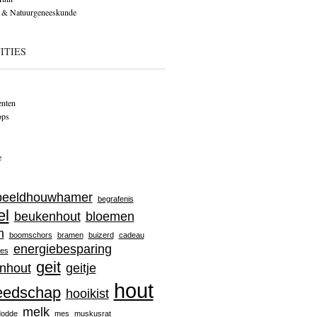
 & Natuurgeneeskunde
ITIES
nten
ops
e
beeldhouwhamer
begrafenis
el
beukenhout
bloemen
m
boomschors
bramen
buizerd
cadeau
energiebesparing
jes
geit
nhout
geitje
hout
eedschap
hooikist
melk
dodde
mes
muskusrat