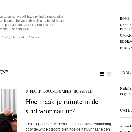
es to come, we will have to find a responsive
HOME
ve balance between the still-usuable skills and
OVER H
the past and sustainable products and
PROJEC
of the 21st century.»
ORGANI
, 1973, The Book of Shelter
BIJDRA
PARTNE
EN"
TAAL
Nederla
UTRECHT
/
DOCUMENTAIRES
/
HUIS & TUIN
English
Hoe maak je ruimte in de
stad voor natuur?
CATE
Ecoloog Harmen Venema laat in een korte wandeling
Ambacht
door de wijk Rotsoord zien hoe de natuur haar eigen
Huis & 