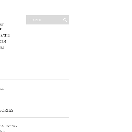
ET
T
SATIE
GEN
RS
nds
GORIES
 & Techniek
Tuin