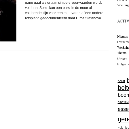
gang gaat als er aan simpele voorwaarden wordt
Voeding
voldaan. Soms kan een barst in de muur al
voldoende zijn voor een muurvaren of een andere
rotsplant. gedocumenteerd door Dima Stefanova
ACTIV
Nieuws
Eveneme
Worksh
Themа
Utrecht
Bulgarij
barst
beit
boo
elastiek
esse
ger
kuit
lis