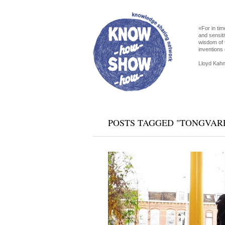
«For in tim
and sensiti
wisdom of 
inventions 
Lloyd Kahn
POSTS TAGGED "TONGVAR