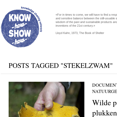
«For in times to come, we will have to find a res
and sensitive balance between the still-usuable s
wisdom of the past and sustainable products an
inventions of the 21st century.»
Lloyd Kahn, 1973, The Book of Shelter
POSTS TAGGED "STEKELZWAM"
DOCUMENT
NATUURG
Wilde p
plukken