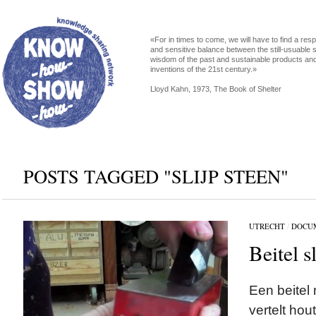
«For in times to come, we will have to find a res
and sensitive balance between the still-usuable s
wisdom of the past and sustainable products an
inventions of the 21st century.»
Lloyd Kahn, 1973, The Book of Shelter
POSTS TAGGED "SLIJP STEEN"
UTRECHT
/
DOCU
Beitel s
Een beitel 
vertelt hou