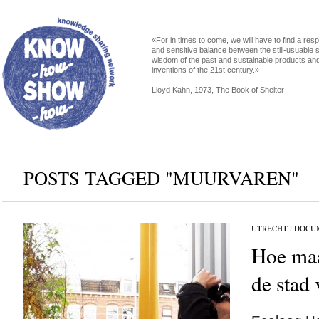
«For in times to come, we will have to find a res
and sensitive balance between the still-usuable s
wisdom of the past and sustainable products an
inventions of the 21st century.»
Lloyd Kahn, 1973, The Book of Shelter
POSTS TAGGED "MUURVAREN"
UTRECHT
/
DOCU
Hoe maa
de stad