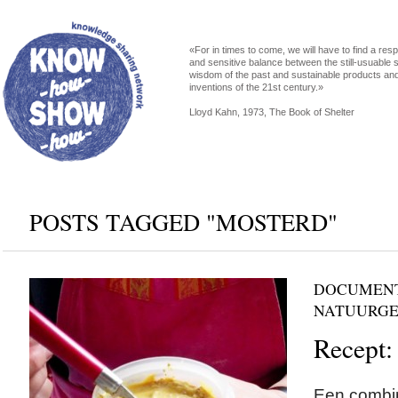
«For in times to come, we will have to find a res
and sensitive balance between the still-usuable s
wisdom of the past and sustainable products an
inventions of the 21st century.»
Lloyd Kahn, 1973, The Book of Shelter
POSTS TAGGED "MOSTERD"
DOCUMENT
NATUURG
Recept:
Een combin