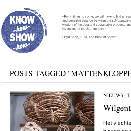
«For in times to come, we will have to find a res
and sensitive balance between the still-usuable s
wisdom of the past and sustainable products an
inventions of the 21st century.»
Lloyd Kahn, 1973, The Book of Shelter
POSTS TAGGED "MATTENKLOPP
NIEUWS
/
T
Wilgent
Het vlechte