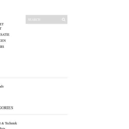
ET
T
SATIE
GEN
RS
nds
GORIES
 & Techniek
Tuin