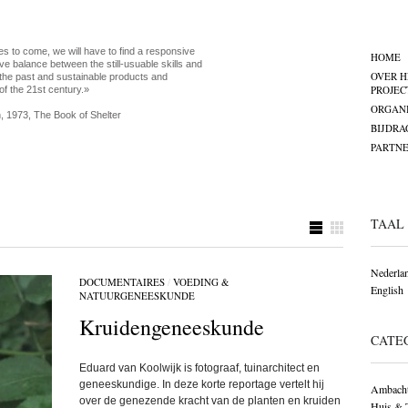
es to come, we will have to find a responsive
HOME
ve balance between the still-usuable skills and
OVER H
the past and sustainable products and
PROJEC
of the 21st century.»
ORGANI
, 1973, The Book of Shelter
BIJDRA
PARTNE
TAAL
Nederla
DOCUMENTAIRES
/
VOEDING &
English
NATUURGENEESKUNDE
Kruidengeneeskunde
CATE
Eduard van Koolwijk is fotograaf, tuinarchitect en
geneeskundige. In deze korte reportage vertelt hij
Ambacht
over de genezende kracht van de planten en kruiden
Huis & 