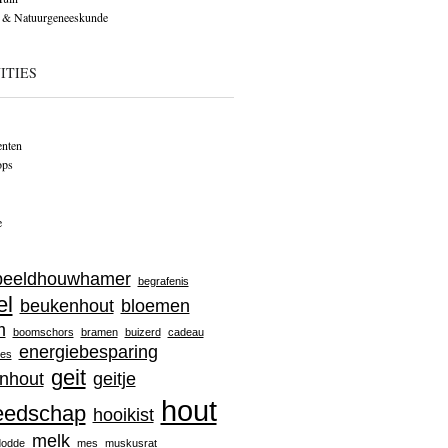
 & Natuurgeneeskunde
ITIES
nten
ops
e
beeldhouwhamer
begrafenis
el
beukenhout
bloemen
m
boomschors
bramen
buizerd
cadeau
energiebesparing
jes
geit
nhout
geitje
hout
eedschap
hooikist
melk
dodde
mes
muskusrat