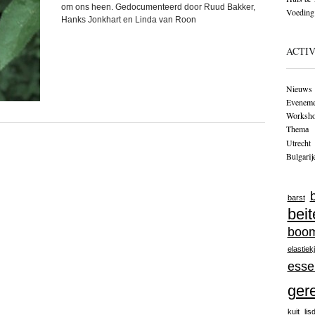
om ons heen. Gedocumenteerd door Ruud Bakker,
Voeding
Hanks Jonkhart en Linda van Roon
ACTIV
Nieuws
Eveneme
Worksh
Themа
Utrecht
Bulgarij
barst
beit
boo
elastiek
esse
ger
kuit
lis