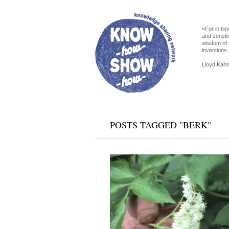
«For in tim
and sensiti
wisdom of 
inventions 
Lloyd Kahn
POSTS TAGGED "BERK"