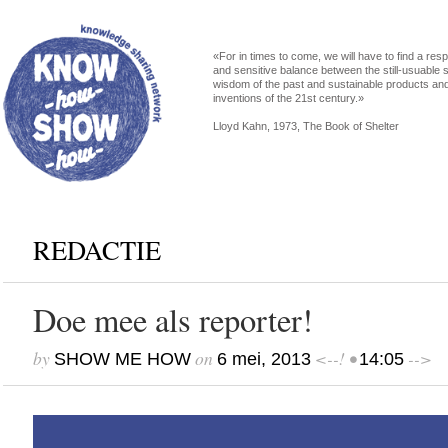
«For in times to come, we will have to find a res
and sensitive balance between the still-usuable s
wisdom of the past and sustainable products an
inventions of the 21st century.»
Lloyd Kahn, 1973, The Book of Shelter
REDACTIE
Doe mee als reporter!
by
on
<--! •
-->
SHOW ME HOW
6 mei, 2013
14:05