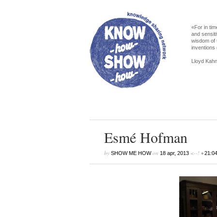
«For in tim
and sensiti
wisdom of 
inventions 
Lloyd Kahn
Esmé Hofman
by
on
<--! •
SHOW ME HOW
18 apr, 2013
21:0