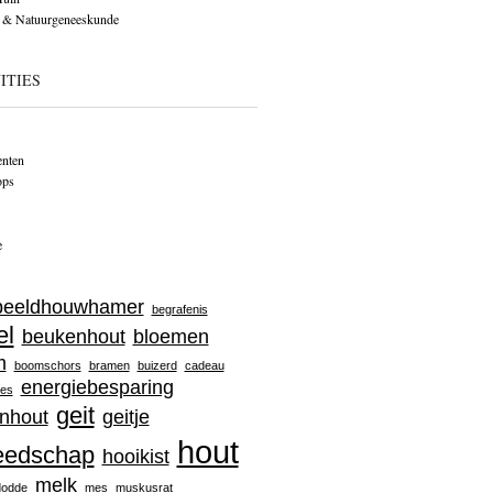
 & Natuurgeneeskunde
ITIES
nten
ops
e
beeldhouwhamer
begrafenis
el
beukenhout
bloemen
m
boomschors
bramen
buizerd
cadeau
energiebesparing
jes
geit
nhout
geitje
hout
eedschap
hooikist
melk
dodde
mes
muskusrat