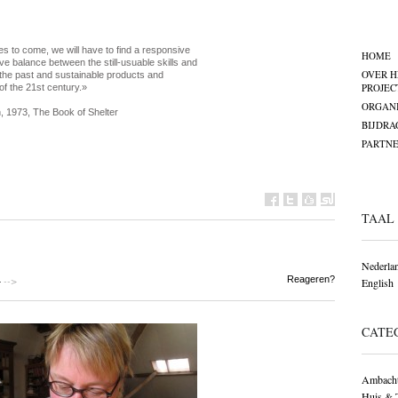
es to come, we will have to find a responsive
HOME
ve balance between the still-usuable skills and
OVER H
the past and sustainable products and
PROJEC
of the 21st century.»
ORGANI
, 1973, The Book of Shelter
BIJDRA
PARTNE
TAAL
Nederla
-->
Reageren?
4
English
CATE
Ambacht
Huis & 