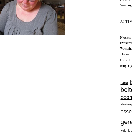
Voeding
ACTIV
Nieuws
Eveneme
Worksh
Themа
Utrecht
Bulgarij
barst
beit
boo
elastiek
esse
ger
kuit
lis