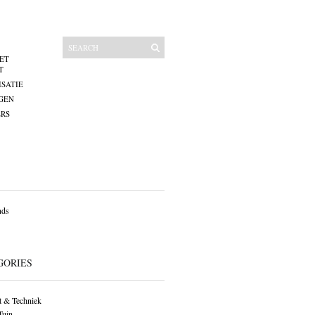
ET
T
SATIE
GEN
RS
nds
GORIES
 & Techniek
Tuin