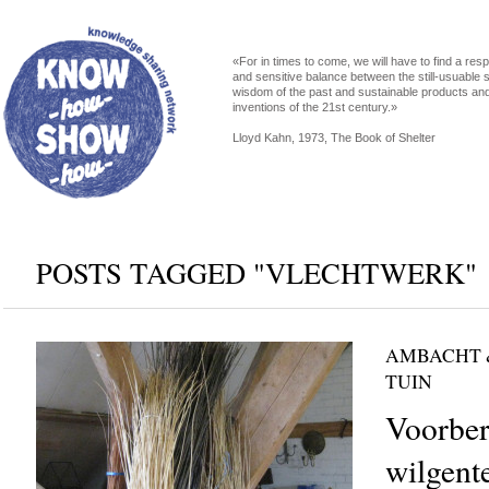
«For in times to come, we will have to find a res
and sensitive balance between the still-usuable s
wisdom of the past and sustainable products an
inventions of the 21st century.»
Lloyd Kahn, 1973, The Book of Shelter
POSTS TAGGED "VLECHTWERK"
AMBACHT 
TUIN
Voorber
wilgent