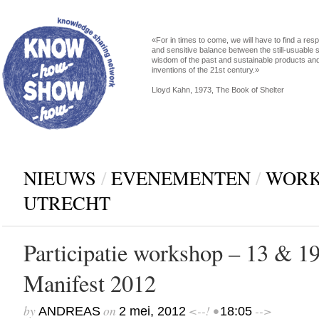
«For in times to come, we will have to find a res
and sensitive balance between the still-usuable s
wisdom of the past and sustainable products an
inventions of the 21st century.»
Lloyd Kahn, 1973, The Book of Shelter
NIEUWS
/
EVENEMENTEN
/
WORK
UTRECHT
Participatie workshop – 13 & 19
Manifest 2012
by
on
<--! •
-->
ANDREAS
2 mei, 2012
18:05