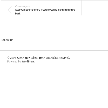
Previous post
Stof van boomschors maken
Making cloth from tree
bark
Follow us
© 2010
Know-How Show-How
. All Rights Reserved.
Powered by
WordPress
.