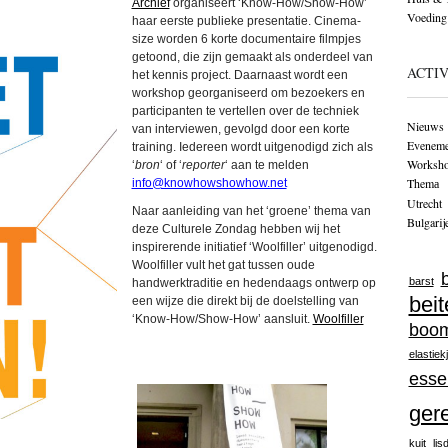
Archief
organiseert ‘Know-How/Show-How’
Voeding
haar eerste publieke presentatie. Cinema-
size worden 6 korte documentaire filmpjes
getoond, die zijn gemaakt als onderdeel van
ACTIV
het kennis project. Daarnaast wordt een
workshop georganiseerd om bezoekers en
participanten te vertellen over de techniek
Nieuws
van interviewen, gevolgd door een korte
Eveneme
training. Iedereen wordt uitgenodigd zich als
Worksh
‘
bron
‘ of ‘
reporter
‘ aan te melden
Themа
info@knowhowshowhow.net
Utrecht
Naar aanleiding van het ‘groene’ thema van
Bulgarij
deze Culturele Zondag hebben wij het
inspirerende initiatief ‘Woolfiller’ uitgenodigd.
Woolfiller vult het gat tussen oude
barst
handwerktraditie en hedendaags ontwerp op
beit
een wijze die direkt bij de doelstelling van
‘Know-How/Show-How’ aansluit.
Woolfiller
boo
elastiek
esse
ger
kuit
lis