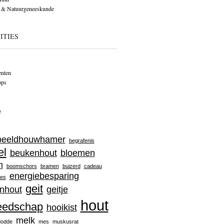
 & Natuurgeneeskunde
ITIES
nten
ops
e
beeldhouwhamer
begrafenis
el
beukenhout
bloemen
m
boomschors
bramen
buizerd
cadeau
energiebesparing
jes
geit
nhout
geitje
hout
eedschap
hooikist
melk
dodde
mes
muskusrat