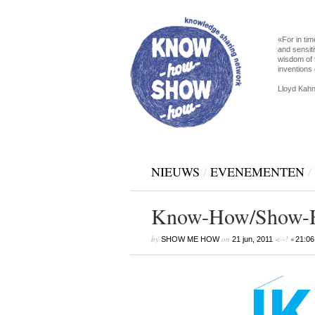
«For in tim
and sensiti
wisdom of 
inventions 
Lloyd Kahn
NIEUWS
/
EVENEMENTEN
/
Know-How/Show-Ho
by
on
<--! •
SHOW ME HOW
21 jun, 2011
21:06