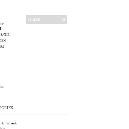
ET
T
SATIE
GEN
RS
nds
GORIES
 & Techniek
Tuin