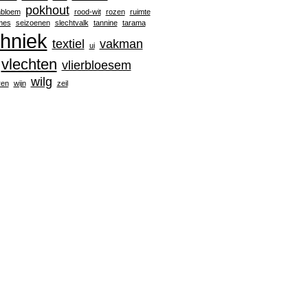
pokhout
nbloem
rood-wit
rozen
ruimte
mes
seizoenen
slechtvalk
tannine
tarama
chniek
textiel
vakman
ui
vlechten
vlierbloesem
wilg
ren
wijn
zeil