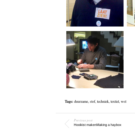
Tags:
duurzame
,
stof
,
techniek
,
textiel
,
wol
Previous post
Hooikist maken
Making a haybox