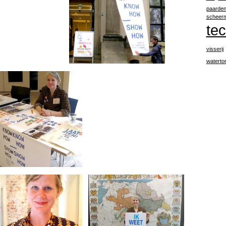
paarde
scheer
te
visserij
waterto