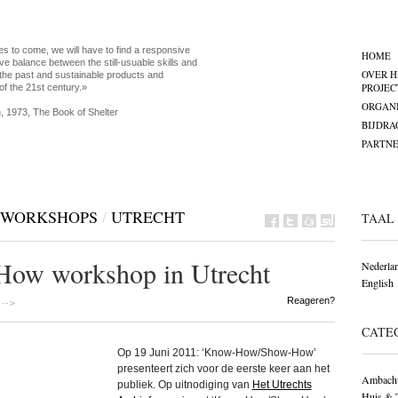
es to come, we will have to find a responsive
HOME
ve balance between the still-usuable skills and
OVER H
the past and sustainable products and
PROJEC
of the 21st century.»
ORGANI
, 1973, The Book of Shelter
BIJDRA
PARTNE
WORKSHOPS
/
UTRECHT
TAAL
w workshop in Utrecht
Nederla
English
-->
Reageren?
CATE
Op 19 Juni 2011: ‘Know-How/Show-How’
presenteert zich voor de eerste keer aan het
Ambacht
publiek. Op uitnodiging van
Het Utrechts
Huis & 